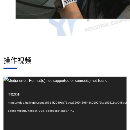
操作视频
视
Media error: Format(s) not supported or source(s) not found
频
下载文件:
播
https://video.huilingsh.com/a8614f2089cb71eea6295420848c0102/6cb185111cb048acb
放
5456d705cfd07e668f702e78be66cb6f.mp4?_=1
器