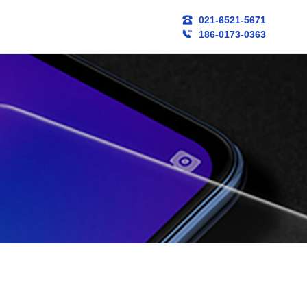
021-6521-5671
186-0173-0363