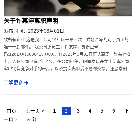
关于许某婷离职声明
发布时间：2023年06月01日
致所有企业 这是我开公司14年以来第一次正式场合写的对于员工的
唯一一封邮件。 我公司原员工，许某婷，身份证号
码:1201XX19830419XXX0，在2023年5月31日正式离职，许某婷女
士，入职公司已有7年之久，在公司担任要职间发现许女士向本公司
客户销售竞争对手的产品，以及提交离职后不愿做交接，还恶意删...
了解更多
首页
上一页 >
1
2
3
4
5
6
下
一页 >
末页